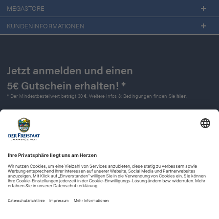
MEGASTORE
KUNDENINFORMATIONEN
Jetzt anmelden und einen
5€ Gutschein erhalten! *
* Der Mindestbestellwert beträgt 30 €. Weitere Infos & Bedingungen finden Sie
hier
.