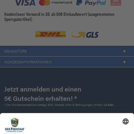
Kostenloser Versand in DE ab 50€ Einkaufswert (ausgenommen
Sperrgutartikel)
MEGASTORE
KUNDENINFORMATIONEN
Jetzt anmelden und einen
5€ Gutschein erhalten! *
* Der Mindestbestellwert beträgt 30 €. Weitere Infos & Bedingungen finden Sie
hier
.