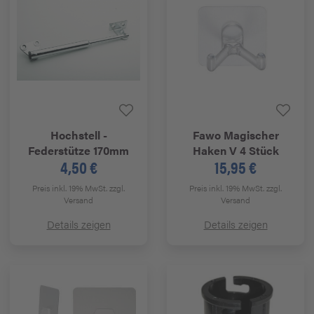
Hochstell -
Fawo
Magischer
Federstütze 170mm
Haken V 4 Stück
4,50 €
15,95 €
Preis inkl. 19% MwSt.
zzgl.
Preis inkl. 19% MwSt.
zzgl.
Versand
Versand
Details zeigen
Details zeigen