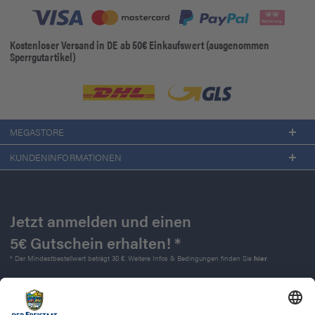
Kostenloser Versand in DE ab 50€ Einkaufswert (ausgenommen
Sperrgutartikel)
MEGASTORE
KUNDENINFORMATIONEN
Jetzt anmelden und einen
5€ Gutschein erhalten! *
* Der Mindestbestellwert beträgt 30 €. Weitere Infos & Bedingungen finden Sie
hier
.