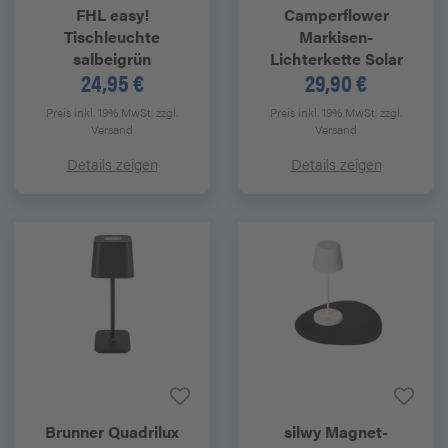
FHL easy!
Camperflower
Tischleuchte
Markisen-
salbeigrün
Lichterkette Solar
24,95 €
29,90 €
Preis inkl. 19% MwSt.
zzgl.
Preis inkl. 19% MwSt.
zzgl.
Versand
Versand
Details zeigen
Details zeigen
Brunner
Quadrilux
silwy
Magnet-