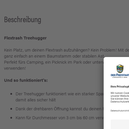
Beschreibung
Flextrash Treehugger
Kein Platz, um deinen Flextrash aufzuhängen? Kein Problem! Mit d
ganz einfach an einem Baumstamm oder stabilen Ast.
Perfekt fürs Camping, ein Picknick im Park oder unterwegs. So musst
verwenden!
Und so funktioniert's:
Der Treehugger funktioniert wie ein starker Spanngurt, mit e
damit alles sicher hält
Dank der drehbaren Öffnung kannst du deinen Flextrash sowoh
Kann für Durchmesser von 3 cm bis 60 cm verwendet werde