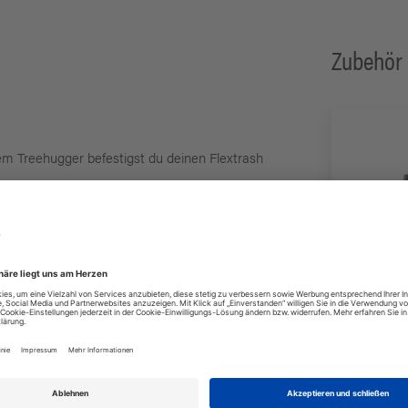
Zubehör
em Treehugger befestigst du deinen Flextrash
 du nie wieder eine Plastiktüte in der Natur
+1
Variante
iner cleveren Anti-Rutsch-Beschichtung innen,
l horizontal als auch vertikal aufhängen
n