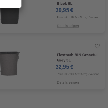
Black 9L
39,95 €
Preis inkl. 19% MwSt.
zzgl. Versand
Details zeigen
Flextrash
BIN Graceful
Grey 3L
32,95 €
Preis inkl. 19% MwSt.
zzgl. Versand
Details zeigen