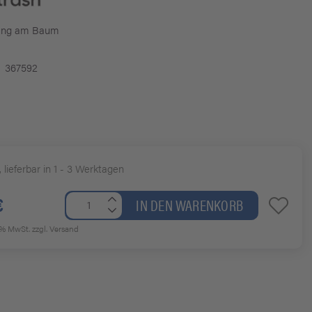
gung am Baum
367592
, lieferbar in 1 - 3 Werktagen
€
IN DEN WARENKORB
19% MwSt.
zzgl. Versand