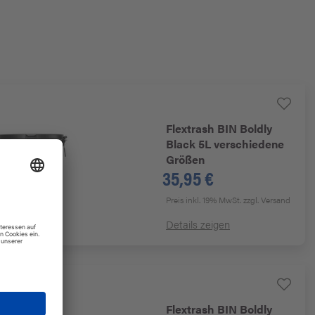
Flextrash
BIN Boldly
Black 5L verschiedene
Größen
35,95 €
Preis inkl. 19% MwSt.
zzgl. Versand
n
Details zeigen
Flextrash
BIN Boldly