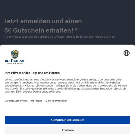
Jetzt anmelden und einen
5€ Gutschein erhalten! *
* Der Mindestbestellwert beträgt 30 €. Weitere Infos & Bedingungen finden Sie
hier
.
Kontakt
Impressum
Widerrufsrecht
Datenschutz
AGB
Barrierefreiheit
© 2025 | Der Freistaat