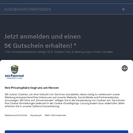
KUNDENINFORMATIONEN
Jetzt anmelden und einen
5€ Gutschein erhalten! *
* Der Mindestbestellwert beträgt 30 €. Weitere Infos & Bedingungen finden Sie
hier
.
Kontakt
Impressum
Widerrufsrecht
Datenschutz
AGB
Barrierefreiheit