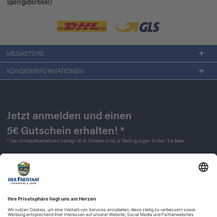
Sperrgutartikel)
MEGASTORE
KUNDENINFORMATIONEN
Jetzt anmelden und einen
5€ Gutschein erhalten! *
* Der Mindestbestellwert beträgt 30 €. Weitere Infos & Bedingungen finden Sie
hier
.