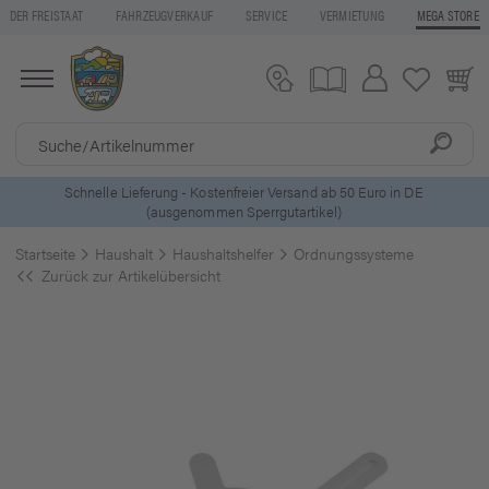
DER FREISTAAT
FAHRZEUGVERKAUF
SERVICE
VERMIETUNG
MEGA STORE
ls
Schnelle Lieferung - Kostenfreier Versand ab 50 Euro in DE
(ausgenommen Sperrgutartikel)
Startseite
Haushalt
Haushaltshelfer
Ordnungssysteme
Zurück zur Artikelübersicht