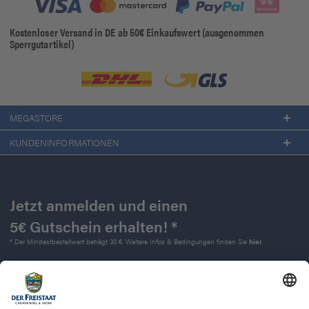
Kostenloser Versand in DE ab 50€ Einkaufswert (ausgenommen
Sperrgutartikel)
MEGASTORE
KUNDENINFORMATIONEN
Jetzt anmelden und einen
5€ Gutschein erhalten! *
* Der Mindestbestellwert beträgt 30 €. Weitere Infos & Bedingungen finden Sie
hier
.