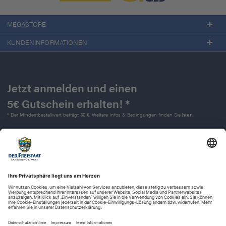
MEGASTORE
KUNDENINFORMATIONEN
Jetzt anmelden und einen
5€ Gutschein erhalten! *
* Der Mindestbestellwert beträgt 30 €. Weitere Infos & Bedingungen finden Sie
hier
.