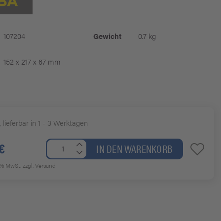
107204
Gewicht
0.7 kg
152 x 217 x 67 mm
, lieferbar in 1 - 3 Werktagen
€
IN DEN WARENKORB
19% MwSt.
zzgl. Versand