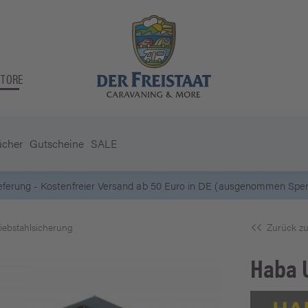
STORE
ücher
Gutscheine
SALE
5 Euro Gutschein* bei
Newsletter-Anmeldung
iebstahlsicherung
Zurück zu
Haba