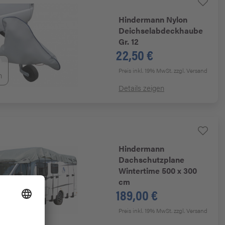
Hindermann
Nylon
Deichselabdeckhaube
Gr. 12
22,50 €
Preis inkl. 19% MwSt.
zzgl. Versand
n
Details zeigen
Hindermann
Dachschutzplane
Wintertime 500 x 300
cm
189,00 €
n
Preis inkl. 19% MwSt.
zzgl. Versand