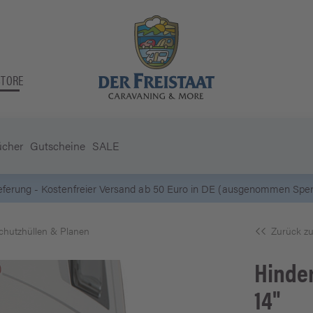
STORE
ücher
Gutscheine
SALE
5 Euro Gutschein* bei
Newsletter-Anmeldung
chutzhüllen & Planen
Zurück zu
Hinde
14"