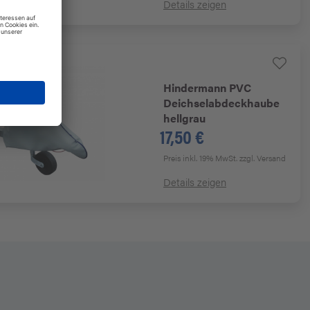
Details zeigen
Hindermann
PVC
Deichselabdeckhaube
hellgrau
17,50 €
Preis inkl. 19% MwSt.
zzgl. Versand
Details zeigen