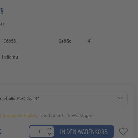
ser
106856
Größe
14"
hellgrau
tzhülle PVC Gr. 14"
er Menge verfügbar.
, lieferbar in 3 - 5 Werktagen
€
IN DEN WARENKORB