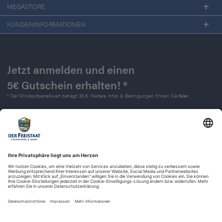
MEGASTORE
KUNDENINFORMATIONEN
Jetzt anmelden und einen
5€ Gutschein erhalten! *
* Der Mindestbestellwert beträgt 30 €. Weitere Infos & Bedingungen finden Sie
hier
.