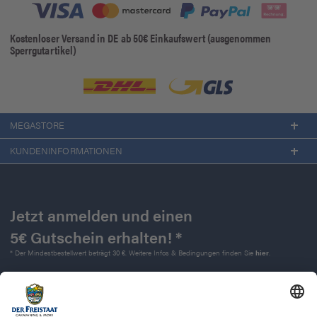
Kostenloser Versand in DE ab 50€ Einkaufswert (ausgenommen
Sperrgutartikel)
MEGASTORE
KUNDENINFORMATIONEN
Jetzt anmelden und einen
5€ Gutschein erhalten! *
* Der Mindestbestellwert beträgt 30 €. Weitere Infos & Bedingungen finden Sie
hier
.