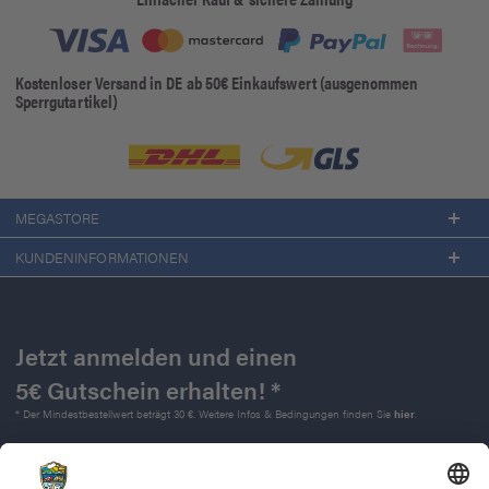
Kostenloser Versand in DE ab 50€ Einkaufswert (ausgenommen
Sperrgutartikel)
MEGASTORE
KUNDENINFORMATIONEN
Jetzt anmelden und einen
5€ Gutschein erhalten! *
* Der Mindestbestellwert beträgt 30 €. Weitere Infos & Bedingungen finden Sie
hier
.