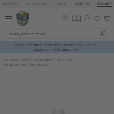
DER FREISTAAT
FAHRZEUGVERKAUF
SERVICE
VERMIETUNG
MEGA STORE
0 Euro in DE
5 Euro Gutschein* bei
Newsletter-Anmeldun
Startseite
Zelte
Zeltzubehör
Zeltpflege
Zurück zur Artikelübersicht