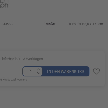
310583
Maße
HH:8,4 x B3,6 x T7,1 cm
, lieferbar in 1 - 3 Werktagen
IN DEN WARENKORB
19% MwSt.
zzgl. Versand