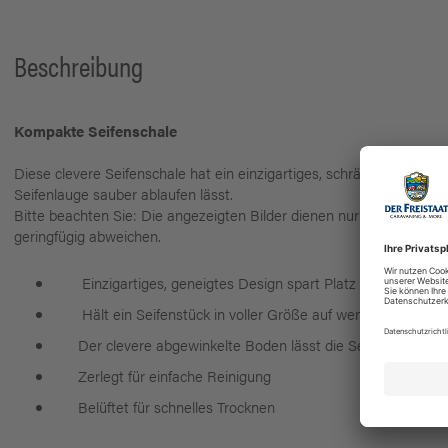
Beschreibung
Kompakte Seifenschale
Diese clevere Seifenschale hat ein einzigartiges, schräges Design,
Seifenlauge sauber ablaufen lässt.
Bitte beachten Sie: Die angezeigten Bilder dienen nur zur Veransc
geringfügig abweichen.
Einzigartiges, geneigtes Design spart Platz
Hält ein Seifenstück in voller Größe auf weniger Platz
Der clevere abgewinkelte Boden lässt die Seife ablaufen
Zerlegt für einfache Reinigung
Belüftet für schnelles Trocknen