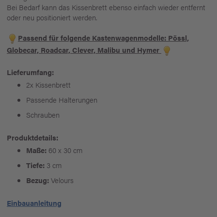
Bei Bedarf kann das Kissenbrett ebenso einfach wieder entfernt
oder neu positioniert werden.
Passend für folgende Kastenwagenmodelle: Pössl,
Globecar, Roadcar, Clever, Malibu und Hymer
Lieferumfang:
2x Kissenbrett
Passende Halterungen
Schrauben
Produktdetails:
Maße:
60 x 30 cm
Tiefe:
3 cm
Bezug:
Velours
Einbauanleitung