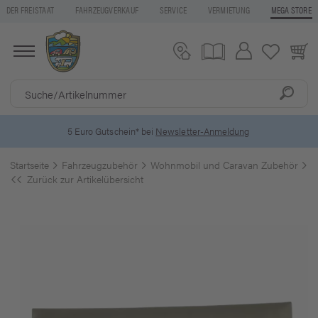
DER FREISTAAT
FAHRZEUGVERKAUF
SERVICE
VERMIETUNG
MEGA STORE
5 Euro Gutschein* bei
Newsletter-Anmeldung
Startseite
Fahrzeugzubehör
Wohnmobil und Caravan Zubehör
S
Zurück zur Artikelübersicht