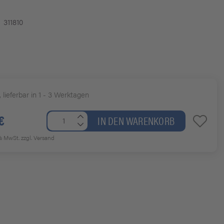
311810
, lieferbar in 1 - 3 Werktagen
€
IN DEN WARENKORB
7% MwSt.
zzgl. Versand