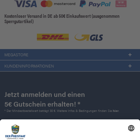
Kostenloser Versand in DE ab 50€ Einkaufswert (ausgenommen
Sperrgutartikel)
MEGASTORE
KUNDENINFORMATIONEN
Jetzt anmelden und einen
5€ Gutschein erhalten! *
* Der Mindestbestellwert beträgt 30 €. Weitere Infos & Bedingungen finden Sie
hier
.