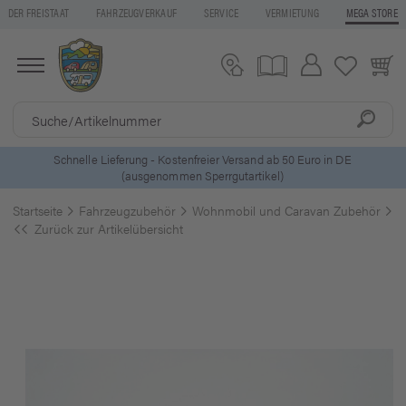
DER FREISTAAT
FAHRZEUGVERKAUF
SERVICE
VERMIETUNG
MEGA STORE
5 Euro Gutschein* bei
Newsletter-Anmeldung
Startseite
Fahrzeugzubehör
Wohnmobil und Caravan Zubehör
F
Zurück zur Artikelübersicht