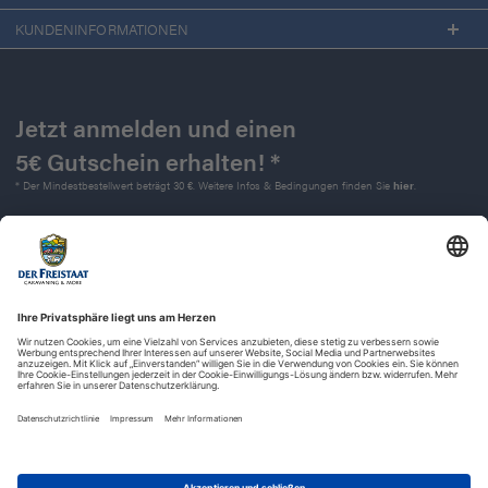
KUNDENINFORMATIONEN
Jetzt anmelden und einen
5€ Gutschein erhalten! *
* Der Mindestbestellwert beträgt 30 €. Weitere Infos & Bedingungen finden Sie
hier
.
Kontakt
Impressum
Widerrufsrecht
Datenschutz
AGB
Barrierefreiheit