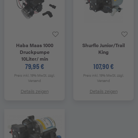
Haba
Maas 1000
Shurflo Junior/Trail
Druckpumpe
King
10Liter/ min
79,95 €
107,90 €
Preis inkl. 19% MwSt.
zzgl.
Preis inkl. 19% MwSt.
zzgl.
Versand
Versand
Details zeigen
Details zeigen