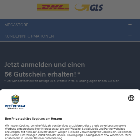
MEGASTORE
KUNDENINFORMATIONEN
Jetzt anmelden und einen
5€ Gutschein erhalten! *
* Der Mindestbestellwert beträgt 30 €. Weitere Infos & Bedingungen finden Sie
hier
.