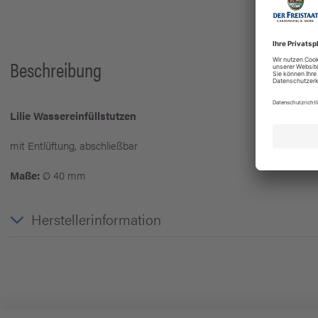
Beschreibung
Lilie Wassereinfüllstutzen
mit Entlüftung, abschließbar
Maße:
Ø 40 mm
Herstellerinformation