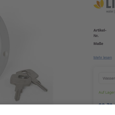
Artikel-
Nr.
Maße
Mehr lesen
Wasser
Auf Lager
28,70 
Preis inkl. 