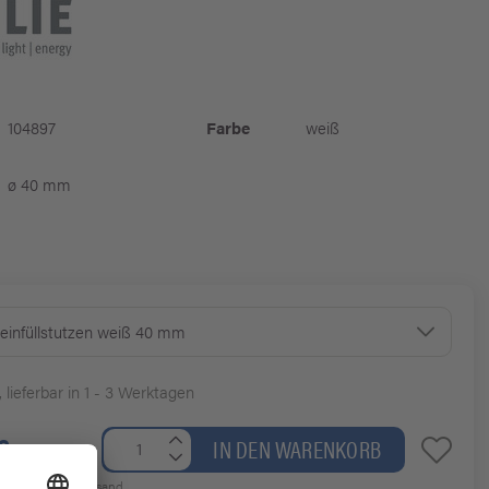
104897
Farbe
weiß
ø 40 mm
einfüllstutzen weiß 40 mm
, lieferbar in 1 - 3 Werktagen
€
IN DEN WARENKORB
19% MwSt.
zzgl. Versand