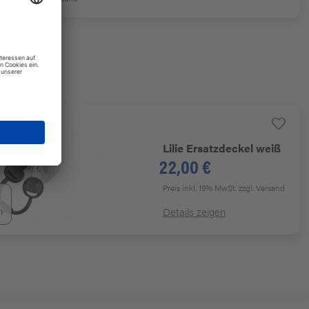
Lilie
Ersatzdeckel weiß
22,00 €
Preis inkl. 19% MwSt.
zzgl. Versand
n
Details zeigen