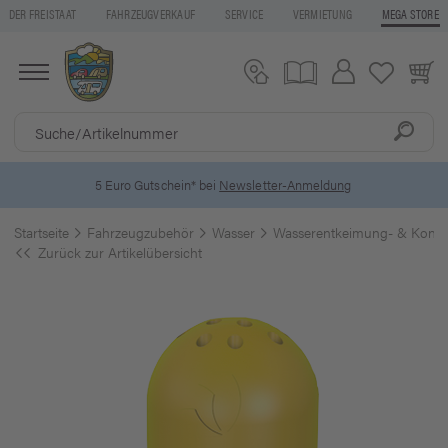
DER FREISTAAT
FAHRZEUGVERKAUF
SERVICE
VERMIETUNG
MEGA STORE
5 Euro Gutschein* bei
Newsletter-Anmeldung
Startseite
Fahrzeugzubehör
Wasser
Wasserentkeimung- & Konse
Zurück zur Artikelübersicht