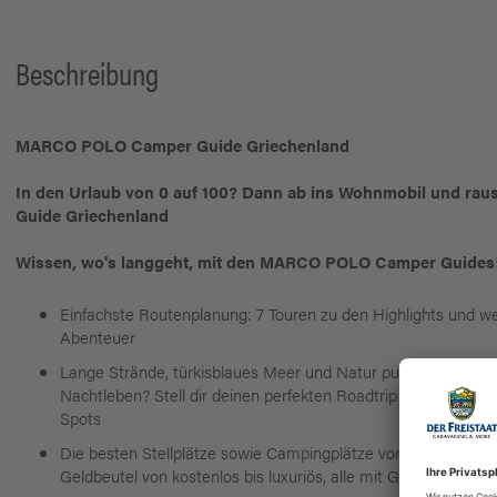
Beschreibung
MARCO POLO Camper Guide Griechenland
In den Urlaub von 0 auf 100? Dann ab ins Wohnmobil und ra
Guide Griechenland
Wissen, wo's langgeht, mit den MARCO POLO Camper Guides
Einfachste Routenplanung: 7 Touren zu den Highlights und we
Abenteuer
Lange Strände, türkisblaues Meer und Natur pur? Oder doch l
Nachtleben? Stell dir deinen perfekten Roadtrip zusammen, 
Spots
Die besten Stellplätze sowie Campingplätze vor Ort - mit Kin
Geldbeutel von kostenlos bis luxuriös, alle mit GPS-Koordina