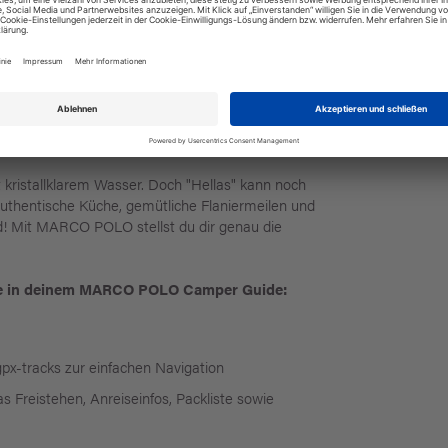
 Regentipps bei schlechtem Wetter, Restaurant-
ür die Womoküche und Souvenirs
tdecken, was wirklich besonders ist
r privates Campersharing
wegs in Griechenland
 kristallklarem Wasser. Doch "Hellas" kann noch
authentische Küche, gemütliche Flaniermeilen und
nd! Mit MARCO POLO stellst du dir genau die
ige in deinem MARCO POLO Camper Guide:
x-tracks zur einfachen Navigation
Freistehen, Anreiseinfos, Packliste sowie