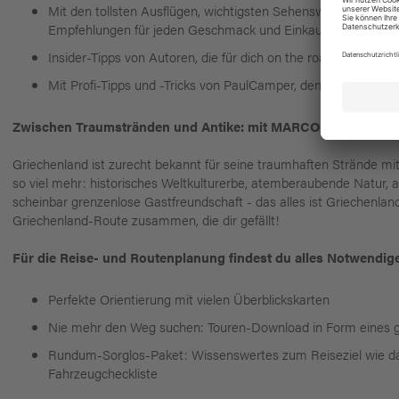
Mit den tollsten Ausflügen, wichtigsten Sehenswürdigkeiten,
Empfehlungen für jeden Geschmack und Einkaufsadressen f
Insider-Tipps von Autoren, die für dich on the road waren: En
Mit Profi-Tipps und -Tricks von PaulCamper, den Experten fü
Zwischen Traumstränden und Antike: mit MARCO POLO unter
Griechenland ist zurecht bekannt für seine traumhaften Strände mit
so viel mehr: historisches Weltkulturerbe, atemberaubende Natur, 
scheinbar grenzenlose Gastfreundschaft - das alles ist Griechenla
Griechenland-Route zusammen, die dir gefällt!
Für die Reise- und Routenplanung findest du alles Notwend
Perfekte Orientierung mit vielen Überblickskarten
Nie mehr den Weg suchen: Touren-Download in Form eines gp
Rundum-Sorglos-Paket: Wissenswertes zum Reiseziel wie das 
Fahrzeugcheckliste