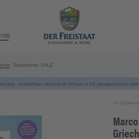
STORE
ücher
Gutscheine
SALE
5 Euro Gutschein* bei
Newsletter-Anmeldung
Zurück zu
Marco
Griec