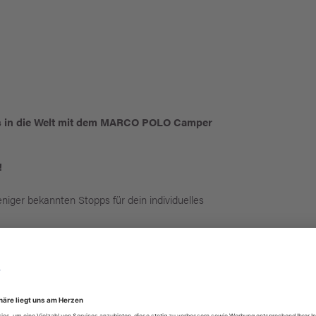
us in die Welt mit dem MARCO POLO Camper
!
niger bekannten Stopps für dein individuelles
ieber historische Stätten und pulsierendes
ganz einfach mit den kombinierbaren Touren und
d, mit Hund, in bester Lage und für jeden
ten