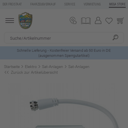
DER FREISTAAT
FAHRZEUGVERKAUF
SERVICE
VERMIETUNG
MEGA STORE
ls
Schnelle Lieferung - Kostenfreier Versand ab 50 Euro in DE
(ausgenommen Sperrgutartikel)
Startseite
Elektro
Sat-Anlagen
Sat-Anlagen
Zurück zur Artikelübersicht