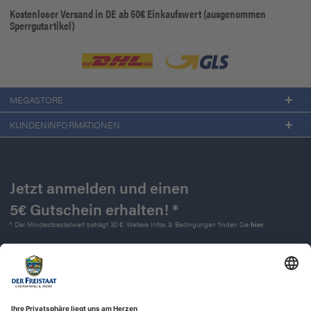
Kostenloser Versand in DE ab 50€ Einkaufswert (ausgenommen
Sperrgutartikel)
MEGASTORE
KUNDENINFORMATIONEN
Jetzt anmelden und einen
5€ Gutschein erhalten! *
* Der Mindestbestellwert beträgt 30 €. Weitere Infos & Bedingungen finden Sie
hier
.