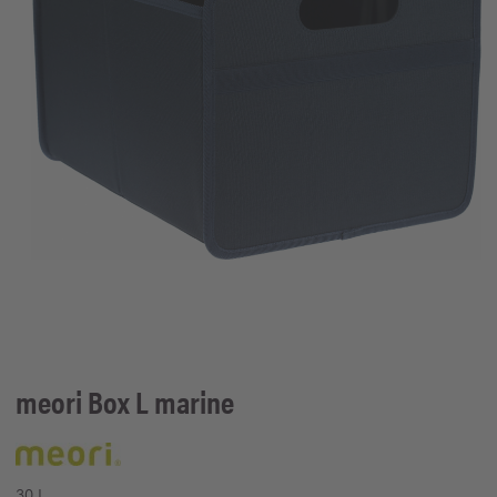
meori
Box L marine
30 L