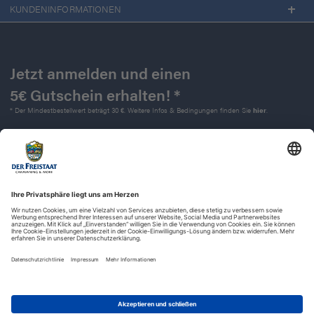
KUNDENINFORMATIONEN
Jetzt anmelden und einen
5€ Gutschein erhalten! *
* Der Mindestbestellwert beträgt 30 €. Weitere Infos & Bedingungen finden Sie
hier
.
Kontakt
Impressum
Widerrufsrecht
Datenschutz
AGB
Barrierefreiheit