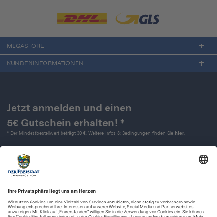
MEGASTORE
KUNDENINFORMATIONEN
Jetzt anmelden und einen
5€ Gutschein erhalten! *
* Der Mindestbestellwert beträgt 30 €. Weitere Infos & Bedingungen finden Sie
hier
.