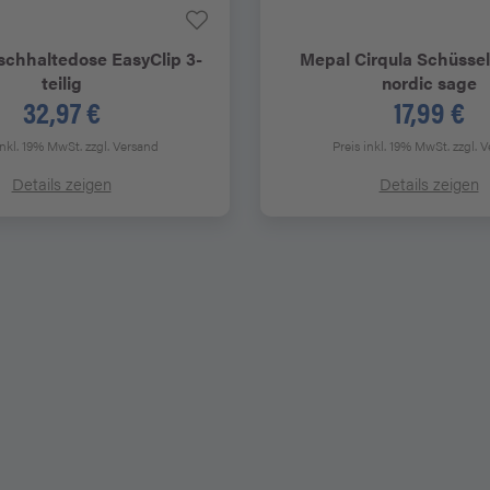
schhaltedose EasyClip 3-
Mepal
Cirqula Schüssel
teilig
nordic sage
32,97 €
17,99 €
inkl. 19% MwSt.
zzgl. Versand
Preis inkl. 19% MwSt.
zzgl. 
Details zeigen
Details zeigen