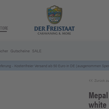
STORE
ücher
Gutscheine
SALE
5 Euro Gutschein* bei
Newsletter-Anmeldung
Zurück zu
Mepal
white