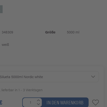
348309
Größe
5000 ml
weiß
Silueta 5000ml Nordic white
, lieferbar in 1 - 3 Werktagen
€
IN DEN WARENKORB