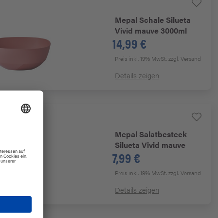
Mepal
Schale Silueta
Vivid mauve 3000ml
14,99 €
Preis inkl. 19% MwSt.
zzgl. Versand
Details zeigen
Mepal
Salatbesteck
Silueta Vivid mauve
7,99 €
Preis inkl. 19% MwSt.
zzgl. Versand
n
Details zeigen