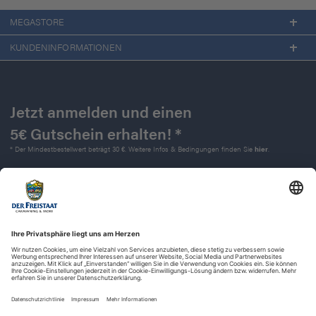
MEGASTORE
KUNDENINFORMATIONEN
Jetzt anmelden und einen
5€ Gutschein erhalten! *
* Der Mindestbestellwert beträgt 30 €. Weitere Infos & Bedingungen finden Sie
hier
.