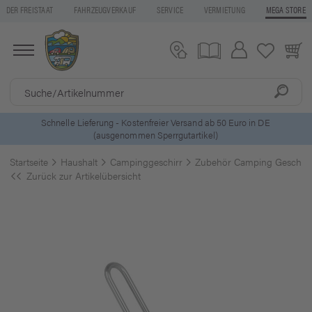
DER FREISTAAT
FAHRZEUGVERKAUF
SERVICE
VERMIETUNG
MEGA STORE
ls
Schnelle Lieferung - Kostenfreier Versand ab 50 Euro in DE
(ausgenommen Sperrgutartikel)
Startseite
Haushalt
Campinggeschirr
Zubehör Camping Geschirr
Zurück zur Artikelübersicht