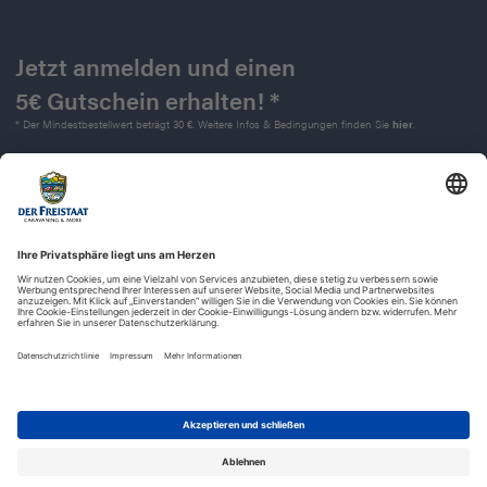
Jetzt anmelden und einen
5€ Gutschein erhalten! *
* Der Mindestbestellwert beträgt 30 €. Weitere Infos & Bedingungen finden Sie
hier
.
Kontakt
Impressum
Widerrufsrecht
Datenschutz
AGB
Barrierefreiheit
© 2025 | Der Freistaat