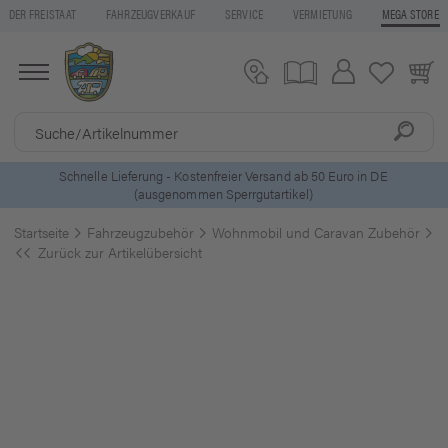
DER FREISTAAT
FAHRZEUGVERKAUF
SERVICE
VERMIETUNG
MEGA STORE
ls
Schnelle Lieferung - Kostenfreier Versand ab 50 Euro in DE
(ausgenommen Sperrgutartikel)
Startseite
Fahrzeugzubehör
Wohnmobil und Caravan Zubehör
S
Zurück zur Artikelübersicht