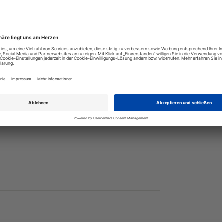
nd Glasieren von köstlichen Leckerein!
nsel, Haare verlieren.