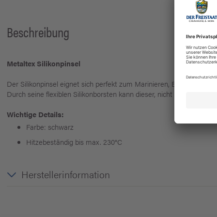
Beschreibung
Metaltex Silikonpinsel
Der Silikonpinsel eignet sich perfekt zum Marinieren, Bestreichen u
Durch seine flexiblen Silikonborsten kann dieser, nicht wie andere Pi
Wichtige Details:
Farbe: schwarz
Hitzebeständig bis max. 230°C
Herstellerinformation