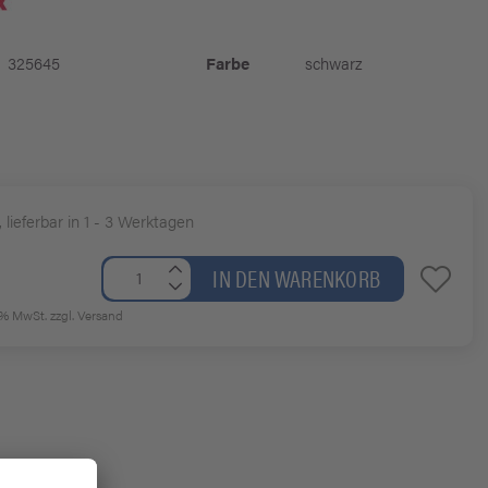
325645
Farbe
schwarz
, lieferbar in 1 - 3 Werktagen
IN DEN WARENKORB
19% MwSt.
zzgl. Versand