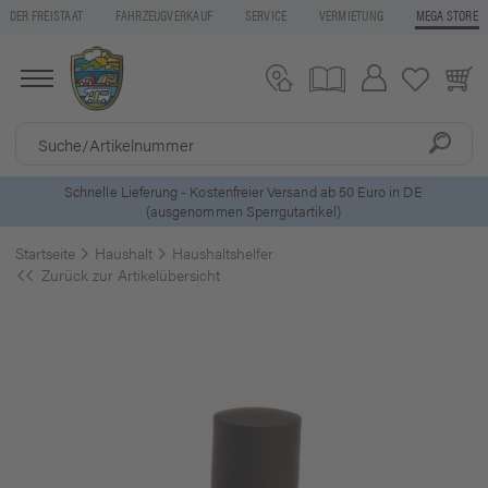
DER FREISTAAT
FAHRZEUGVERKAUF
SERVICE
VERMIETUNG
MEGA STORE
ostenfreier Versand ab 50 Euro in DE
5 Euro Gutschein* be
mmen Sperrgutartikel)
Startseite
Haushalt
Haushaltshelfer
Zurück zur Artikelübersicht