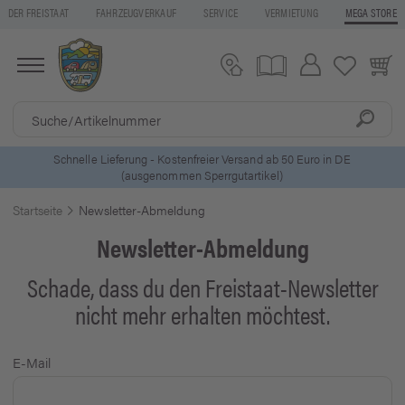
DER FREISTAAT
FAHRZEUGVERKAUF
SERVICE
VERMIETUNG
MEGA STORE
ls
Schnelle Lieferung - Kostenfreier Versand ab 50 Euro in DE
(ausgenommen Sperrgutartikel)
Startseite
Newsletter-Abmeldung
Newsletter-Abmeldung
Schade, dass du den Freistaat-Newsletter
nicht mehr erhalten möchtest.
E-Mail