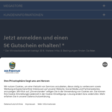
MEGASTORE
KUNDENINFORMATIONEN
Jetzt anmelden und einen
5€ Gutschein erhalten! *
* Der Mindestbestellwert beträgt 30 €. Weitere Infos & Bedingungen finden Sie
hier
.