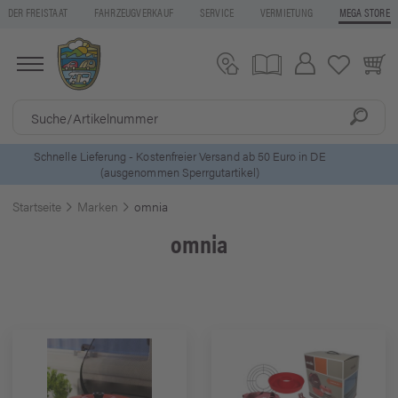
DER FREISTAAT
FAHRZEUGVERKAUF
SERVICE
VERMIETUNG
MEGA STORE
5 Euro Gutschein* bei
Newsletter-Anmeldung
Startseite
Marken
omnia
omnia