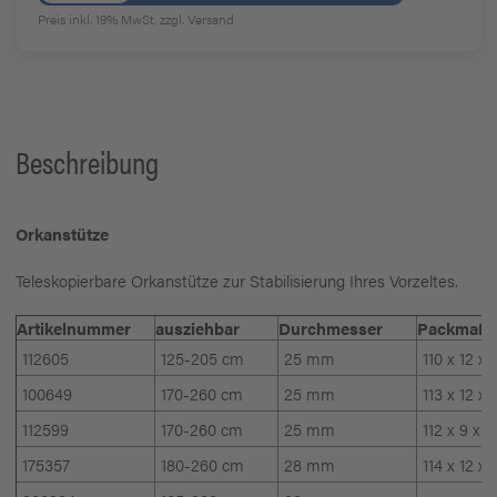
Preis inkl. 19% MwSt.
zzgl. Versand
Beschreibung
Orkanstütze
Teleskopierbare Orkanstütze zur Stabilisierung Ihres Vorzeltes.
Artikelnummer
ausziehbar
Durchmesser
Packmaß
112605
125-205 cm
25 mm
110 x 12 x
100649
170-260 cm
25 mm
113 x 12 x
112599
170-260 cm
25 mm
112 x 9 x 
175357
180-260 cm
28 mm
114 x 12 x