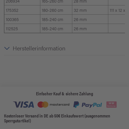
206934
165-260 cm
28 mm
175352
180-260 cm
32 mm
111 x 12 x 
100365
185-240 cm
26 mm
112525
185-240 cm
26 mm
Herstellerinformation
Einfacher Kauf & sichere Zahlung
Kostenloser Versand in DE ab 50€ Einkaufswert (ausgenommen
Sperrgutartikel)