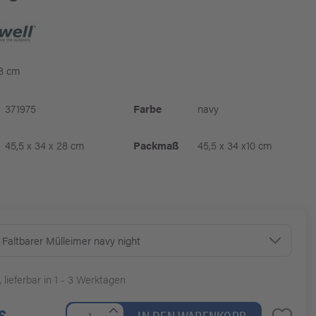
28 cm
371975
Farbe
navy
45,5 x 34 x 28 cm
Packmaß
45,5 x 34 x10 cm
 Faltbarer Mülleimer navy night
, lieferbar in 1 - 3 Werktagen
€
IN DEN WARENKORB