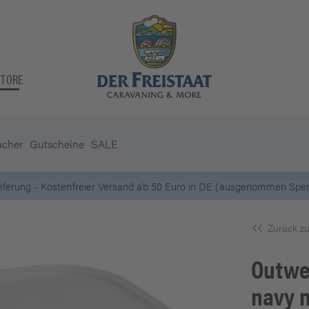
STORE
ücher
Gutscheine
SALE
5 Euro Gutschein* bei
Newsletter-Anmeldung
Zurück zu
Outwe
navy n