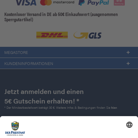
Kostenloser Versand in DE ab 50€ Einkaufswert (ausgenommen
Sperrgutartikel)
MEGASTORE
KUNDENINFORMATIONEN
Jetzt anmelden und einen
5€ Gutschein erhalten! *
* Der Mindestbestellwert beträgt 30 €. Weitere Infos & Bedingungen finden Sie
hier
.