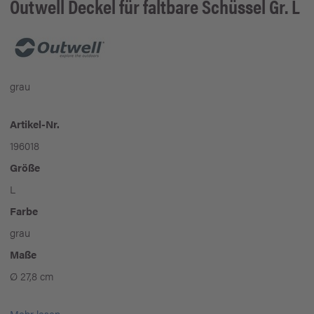
Outwell
Deckel für faltbare Schüssel Gr. L
grau
Artikel-Nr.
196018
Größe
L
Farbe
grau
Maße
Ø 27,8 cm
Mehr lesen