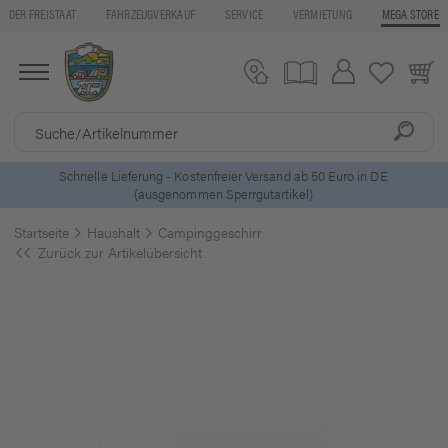
DER FREISTAAT
FAHRZEUGVERKAUF
SERVICE
VERMIETUNG
MEGA STORE
ls
Schnelle Lieferung - Kostenfreier Versand ab 50 Euro in DE
(ausgenommen Sperrgutartikel)
Startseite
Haushalt
Campinggeschirr
Zurück zur Artikelübersicht