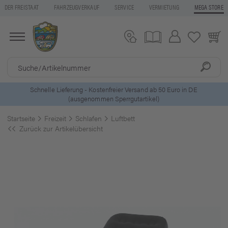
DER FREISTAAT
FAHRZEUGVERKAUF
SERVICE
VERMIETUNG
MEGA STORE
ls
Schnelle Lieferung - Kostenfreier Versand ab 50 Euro in DE
(ausgenommen Sperrgutartikel)
Startseite
Freizeit
Schlafen
Luftbett
Zurück zur Artikelübersicht