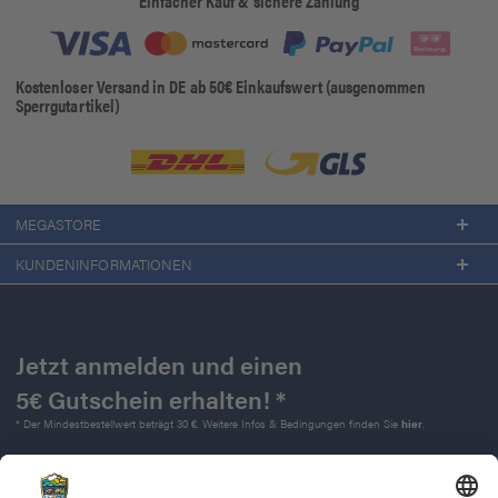
Einfacher Kauf & sichere Zahlung
Kostenloser Versand in DE ab 50€ Einkaufswert (ausgenommen
Sperrgutartikel)
MEGASTORE
KUNDENINFORMATIONEN
Jetzt anmelden und einen
5€ Gutschein erhalten! *
* Der Mindestbestellwert beträgt 30 €. Weitere Infos & Bedingungen finden Sie
hier
.