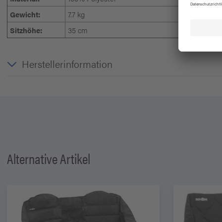
Gewicht:
7.7 kg
Sitzhöhe:
35 cm
Herstellerinformation
Alternative Artikel