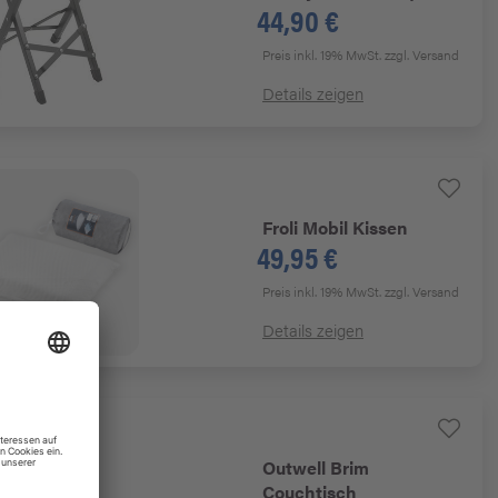
44,90 €
Preis inkl. 19% MwSt.
zzgl. Versand
Details zeigen
Froli
Mobil Kissen
49,95 €
Preis inkl. 19% MwSt.
zzgl. Versand
Details zeigen
Outwell
Brim
Couchtisch