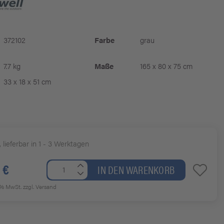
372102
Farbe
grau
7.7 kg
Maße
165 x 80 x 75 cm
33 x 18 x 51 cm
, lieferbar in 1 - 3 Werktagen
 €
IN DEN WARENKORB
19% MwSt.
zzgl. Versand