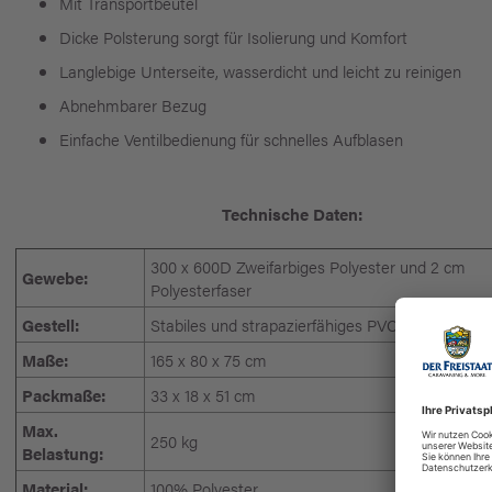
Mit Transportbeutel
Dicke Polsterung sorgt für Isolierung und Komfort
Langlebige Unterseite, wasserdicht und leicht zu reinigen
Abnehmbarer Bezug
Einfache Ventilbedienung für schnelles Aufblasen
Technische Daten:
300 x 600D Zweifarbiges Polyester und 2 cm
Gewebe:
Polyesterfaser
Gestell:
Stabiles und strapazierfähiges PVC
Maße:
165 x 80 x 75 cm
Packmaße:
33 x 18 x 51 cm
Max.
250 kg
Belastung:
Material:
100% Polyester