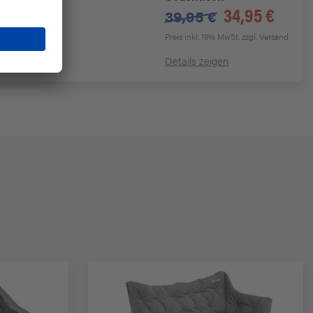
34,95 €
39,95 €
Preis inkl. 19% MwSt.
zzgl. Versand
Details zeigen