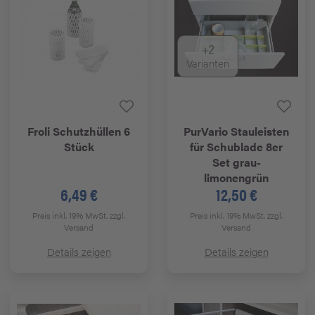
+2
Varianten
Froli
Schutzhüllen 6
PurVario
Stauleisten
Stück
für Schublade 8er
Set grau-
limonengrün
6,49 €
12,50 €
Preis inkl. 19% MwSt.
zzgl.
Preis inkl. 19% MwSt.
zzgl.
Versand
Versand
Details zeigen
Details zeigen