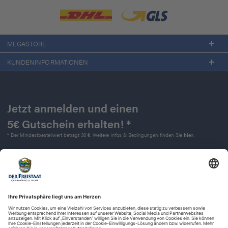
MEGASTORE
KUNDENINFORMATIONEN
Jetzt anmelden und einen
5€ Gutschein erhalten! *
* Der Mindestbestellwert beträgt 30 €. Weitere Infos & Bedingungen finden Sie
hier
.