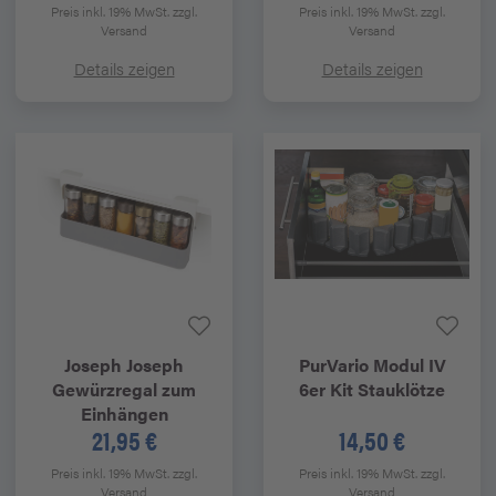
Preis inkl. 19% MwSt.
zzgl.
Preis inkl. 19% MwSt.
zzgl.
Versand
Versand
Details zeigen
Details zeigen
Joseph Joseph
PurVario
Modul IV
Gewürzregal zum
6er Kit Stauklötze
Einhängen
21,95 €
14,50 €
Preis inkl. 19% MwSt.
zzgl.
Preis inkl. 19% MwSt.
zzgl.
Versand
Versand