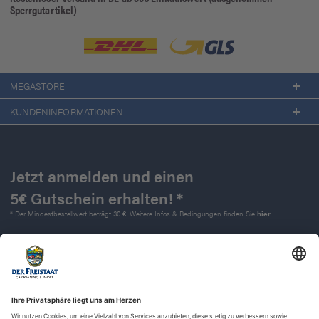
Sperrgutartikel)
MEGASTORE
KUNDENINFORMATIONEN
Jetzt anmelden und einen
5€ Gutschein erhalten! *
* Der Mindestbestellwert beträgt 30 €. Weitere Infos & Bedingungen finden Sie
hier
.