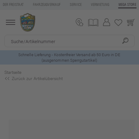
DER FREISTAAT
FAHRZEUGVERKAUF
SERVICE
VERMIETUNG
MEGA STORE
ls
Schnelle Lieferung - Kostenfreier Versand ab 50 Euro in DE
(ausgenommen Sperrgutartikel)
Startseite
Zurück zur Artikelübersicht