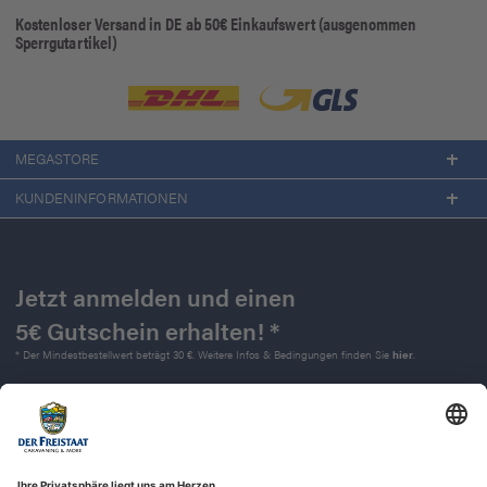
Kostenloser Versand in DE ab 50€ Einkaufswert (ausgenommen
Sperrgutartikel)
MEGASTORE
KUNDENINFORMATIONEN
Jetzt anmelden und einen
5€ Gutschein erhalten! *
* Der Mindestbestellwert beträgt 30 €. Weitere Infos & Bedingungen finden Sie
hier
.