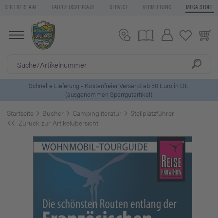
DER FREISTAAT
FAHRZEUGVERKAUF
SERVICE
VERMIETUNG
MEGA STORE
5 Euro Gutschein* bei
Newsletter-Anmeldung
Startseite
Bücher
Campingliteratur
Stellplatzführer
Zurück zur Artikelübersicht