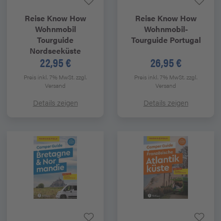
Reise Know How
Reise Know How
Wohnmobil
Wohnmobil-
Tourguide
Tourguide Portugal
Nordseeküste
22,95 €
26,95 €
Preis inkl. 7% MwSt.
zzgl.
Preis inkl. 7% MwSt.
zzgl.
Versand
Versand
Details zeigen
Details zeigen