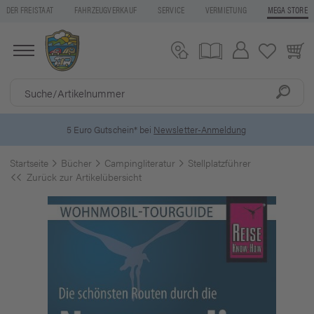
DER FREISTAAT
FAHRZEUGVERKAUF
SERVICE
VERMIETUNG
MEGA STORE
5 Euro Gutschein* bei
Newsletter-Anmeldung
Startseite
Bücher
Campingliteratur
Stellplatzführer
Zurück zur Artikelübersicht