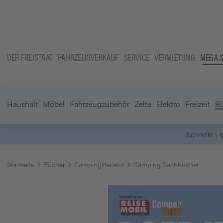
DER FREISTAAT
FAHRZEUGVERKAUF
SERVICE
VERMIETUNG
MEGA 
Haushalt
Möbel
Fahrzeugzubehör
Zelte
Elektro
Freizeit
B
er Versand ab 50 Euro in DE (ausgenommen Sperrgutartikel)
Startseite
Bücher
Campingliteratur
Camping Sachbücher