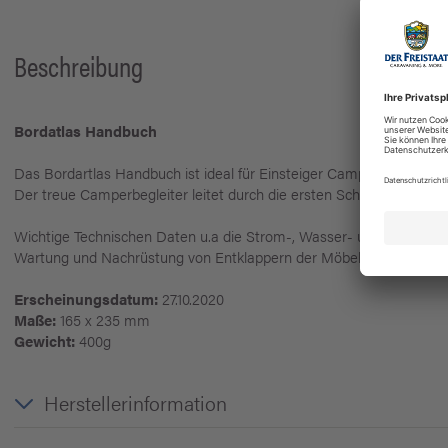
Beschreibung
Bordatlas Handbuch
Das Bordartlas Handbuch ist ideal für Einsteiger Camper.
Der treue Camperbegleiter leitet durch die ersten Schritte vor der
Wichtige Technischen Daten u.a die Strom-, Wasser- und Gasversor
Wartung und Nachrüstung von Entklappern der Möbel bis zur Verbe
Erscheinungsdatum:
27.10.2020
Maße:
165 x 235 mm
Gewicht:
400g
Herstellerinformation