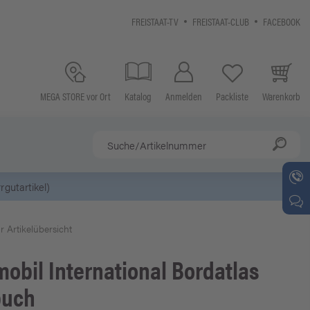
FREISTAAT-TV
FREISTAAT-CLUB
FACEBOOK
MEGA STORE vor Ort
Katalog
Anmelden
Packliste
Warenkorb
5 Euro Gutsch
r Artikelübersicht
obil International
Bordatlas
buch