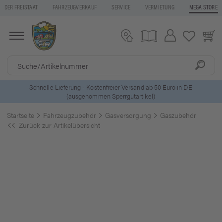
DER FREISTAAT
FAHRZEUGVERKAUF
SERVICE
VERMIETUNG
MEGA STORE
ls
Schnelle Lieferung - Kostenfreier Versand ab 50 Euro in DE
(ausgenommen Sperrgutartikel)
Startseite
Fahrzeugzubehör
Gasversorgung
Gaszubehör
Zurück zur Artikelübersicht