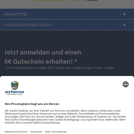
MEGASTORE
KUNDENINFORMATIONEN
Jetzt anmelden und einen
5€ Gutschein erhalten! *
* Der Mindestbestellwert beträgt 30 €. Weitere Infos & Bedingungen finden Sie
hier
.