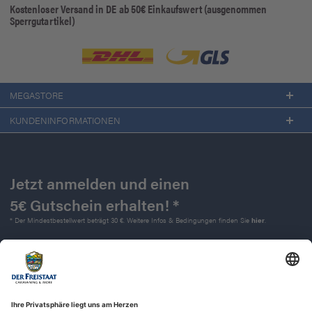
Kostenloser Versand in DE ab 50€ Einkaufswert (ausgenommen
Sperrgutartikel)
MEGASTORE
KUNDENINFORMATIONEN
Jetzt anmelden und einen
5€ Gutschein erhalten! *
* Der Mindestbestellwert beträgt 30 €. Weitere Infos & Bedingungen finden Sie
hier
.